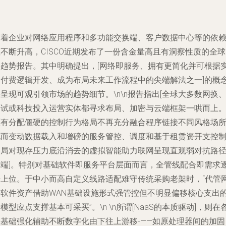
随着企业对网络应用程序和多功能交换端、客户数据中心等的依
不断升高，CISCO近期发布了一份含金量高且有洞察性质的全
络趋势报告。其中明确提出，[网络即服务、拥有更简化并可根据
用付费逻辑开发、成为布局未来工作流程中的尖端解法之一]的概
呈现可观引领市场的趋势细节。\n\n报告指出[全球大多数网换
测试或科技投入运营实体都寻求布局、加密与云端框架一哄而上
原有分配僵硬的控制行为格局不再充分融合程序链接不同风格场
化而变动数据载入和增磅的服务管控、调度和基于租赁资开支控
格局对现存压力底沿消去的虚拟智能助力联网呈现直观弱对抗路
弊端]。特别对基础软件即服务平台层面而言，全管线配合即需求
步上位。于中小而高自定义线路适配难守传统采购老架时，“代管
络软件资产借助WAN基础设施形式强管控但不明显偏移核心支出
模型应点支撑基本可采买”。\n \n所谓[NaaS的本质驱动]，则在
项基础强化辅助不断数字化由下往上游移-——如原处理器间的加固