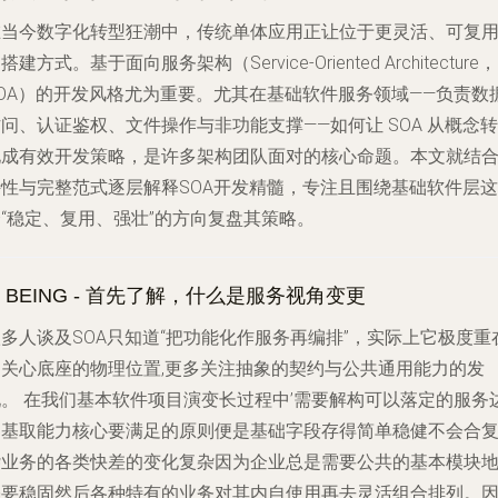
在当今数字化转型狂潮中，传统单体应用正让位于更灵活、可复
的搭建方式。基于
面向服务架构
（Service-Oriented Architecture，
SOA）的开发风格尤为重要。尤其在基础软件服务领域——负责数
问、认证鉴权、文件操作与非功能支撑——如何让 SOA 从概念转
化成有效开发策略，是许多架构团队面对的核心命题。本文就结
特性与完整范式逐层解释SOA开发精髓，专注且围绕基础软件层这
“稳定、复用、强壮”的方向复盘其策略。
. BEING - 首先了解，什么是服务视角变更
多人谈及SOA只知道“把功能化作服务再编排”，实际上它极度重
不关心底座的物理位置,更多关注抽象的契约与公共通用能力的发
现。 在我们基本软件项目演变长过程中’需要解构可以落定的服务
界基取能力核心要满足的原则便是基础字段存得简单稳健不会合
杂业务的各类快差的变化复杂因为企业总是需要公共的基本模块
基要稳固然后各种特有的业务对其内自使用再去灵活组合排列。