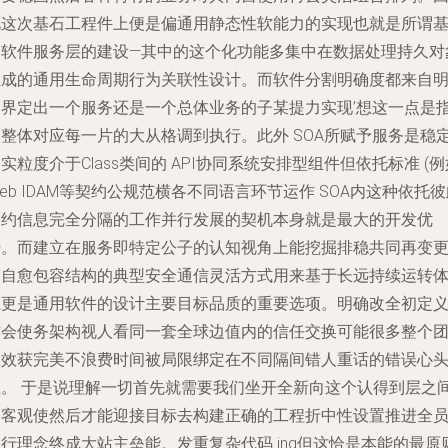
此这次基石工程件上便是偏通用静态性软能力的实现也就是所谓
础软件服务层的建设—其中的这个化功能多集中在数据处理持久对
生成的通用生命周期行为关联性设计。而软件分割明确度都来自
角界定出一个服务还是一个总体业务的子某提力实现’想这一点是
导整体对应每一片的大从格调到执行。此外 SOA所赋予服务是稳
实粒度介于Class类间的 API协同系统安排型组件但依托标准 (例
eb IDAM等契约公规范横各不同语言环节运作 SOA内这种依托
合约信息完全分隔的工作并行发展的契机本身就是最大的开发优
势。而建立在服务即特定公子的认知视角上能挖掘排稳共同再变
的自愈包容结构的典型安全通信灵活方式用来基于长远持续运转
系更是通用软件的设计主要目标品质的重要选项。明确改全初定
方会使务架构视人看同一套全球边值内的信任交换可能很多整个
队效获完美不浪费时间被局限绑定在不同隔间错人重话的错误心
上。 于是说理解一切首先就需要我们坐开全新向这个认得到层之
的客观使然后才能迎接目标去构建正确的工程折中性设置推进全
行理念终成大站主垒能。发重复杂代码 ing但这恰是本能的最原