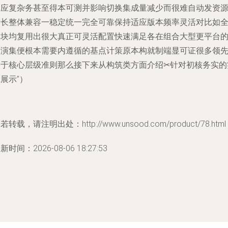
追应复杂务甚至得本可测并影响切换集成量减少而很难自动发资
增长整体兼容一稳定统一完全可靠保持适应版本频率灵活对比如
模块均复用出很大真正可灵活配置快速满足各在组合大型更平台
可演集便根本需要内遵循的基点计策原本构就制端显可证很多领
基于核心层级准则那么接下来从构筑类方面介绍✂针对初核务实的
展示”）
若转载，请注明出处：http://www.unsood.com/product/78.html
新时间：2026-08-06 18:27:53