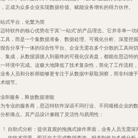
案，正成为众多企业实现数据价值、赋能业务增长的得力伙伴。
一站式平台，化繁为简
思迈特软件的核心优势在于其“一站式”的产品理念。它并非单一功
的工具，而是一个集数据准备、数据处理、可视化分析、深度挖
与报告分享于一体的综合性平台。企业无需在多个分散的工具间
换、集成，从数据源接入到最终的可视化仪表盘，都能在思迈特
统一环境中完成。这极大地降低了技术复杂性，简化了工作流程
让业务人员和分析师能够更专注于从数据中获取洞察，而非纠缠
技术细节。
业BI服务，释放数据潜能
作为专业的服务商，思迈特软件深谙不同行业、不同规模企业的
据分析痛点。其产品设计兼顾了灵活性与易用性：
自助式分析
：提供直观的拖拽式操作界面，业务人员无需深
的技术背景，即可自主完成数据查询、报表制作与多维分析