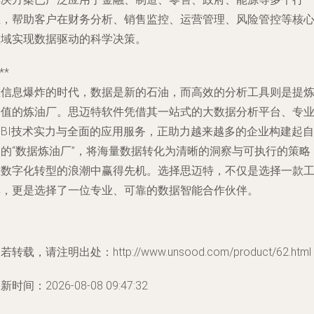
业，帮助客户在财务分析、销售监控、运营管理、风险管控等核
领域实现数据驱动的科学决策。
**
在信息爆炸的时代，数据是新的石油，而高效的分析工具则是提
价值的炼油厂。思迈特软件凭借其一站式的大数据分析平台、专
的BI技术实力与全面的应用服务，正助力越来越多的企业构建起自
己的“数据炼油厂”，将海量数据转化为清晰的洞察与可执行的策略
在数字化转型的浪潮中赢得先机。选择思迈特，不仅是选择一款
具，更是选择了一位专业、可靠的数据智能合作伙伴。
若转载，请注明出处：http://www.unsood.com/product/62.html
新时间：2026-08-08 09:47:32