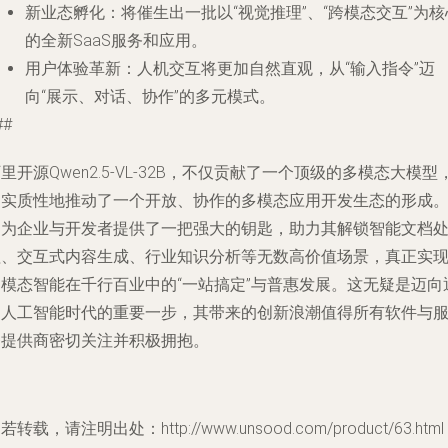
新业态孵化
：将催生出一批以“视觉推理”、“跨模态交互”为核
的全新SaaS服务和应用。
用户体验革新
：人机交互将更加自然直观，从“输入指令”迈
向“展示、对话、协作”的多元模式。
##
里开源Qwen2.5-VL-32B，不仅贡献了一个顶级的多模态大模型
更实质性地推动了一个开放、协作的多模态应用开发生态的形成
它为企业与开发者提供了一把强大的钥匙，助力其解锁智能文档
理、交互式内容生成、行业知识分析等无数高价值场景，真正实
多模态智能在千行百业中的“一站搞定”与普惠发展。这无疑是迈向
用人工智能时代的重要一步，其带来的创新浪潮值得所有软件与
务提供商密切关注并积极拥抱。
若转载，请注明出处：http://www.unsood.com/product/63.html