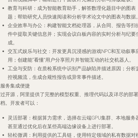
教育与科研
：成为智能教育助手，解答数理化题目中的图表
题；帮助研究人员快速阅读和分析学术论文中的图表与数据
企业效率与办公
：构建智能文档处理器，从合同、报告等扫
件中提取关键信息并；实现会议白板内容的实时分析与纪要
成。
交互式娱乐与社交
：开发更具沉浸感的游戏NPC和互动叙事
用；创建能“看懂”用户分享照片并智能互动的社交机器人。
工业与安防
：在质检系统中识别产品缺陷并描述原因；分析
控视频流，生成合规性报告或异常事件描述。
. 服务集成便捷
通过开源，阿里提供了完整的模型权重、推理代码以及详尽的部
文档。开发者可以：
灵活部署
：根据算力需求，选择在云端GPU集群、本地服务
甚至通过优化后在某些高端边缘设备上进行部署。
轻松微调
：利用提供的工具链，使用特定领域的私有数据对