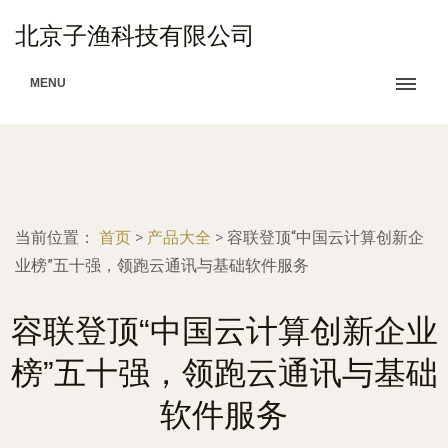
北京子渔科技有限公司
MENU
当前位置：
首页
>
产品大全
>
容联登顶“中国云计算创新企
业榜”五十强，领跑云通讯与基础软件服务
容联登顶“中国云计算创新企业
榜”五十强，领跑云通讯与基础
软件服务