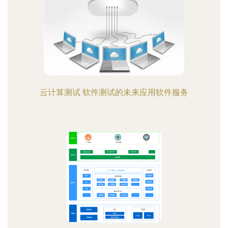
云计算测试 软件测试的未来应用软件服务