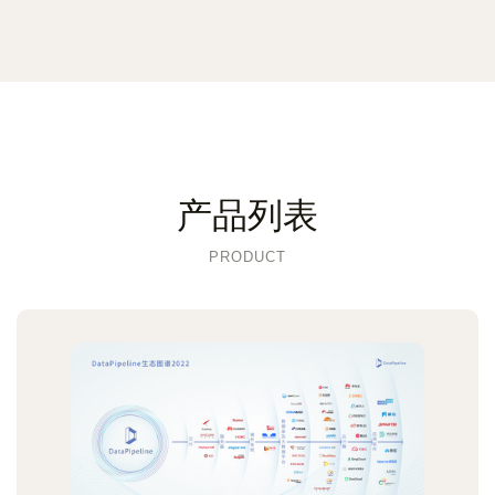
产品列表
PRODUCT