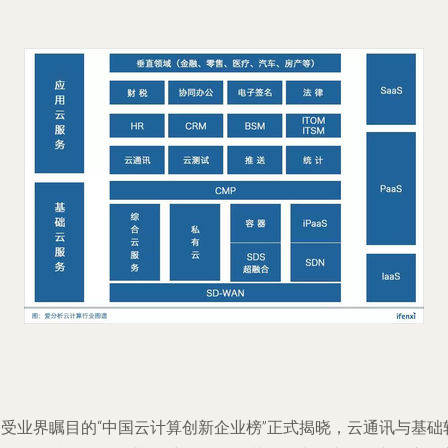
备受业界瞩目的“中国云计算创新企业榜”正式揭晓，云通讯与基础