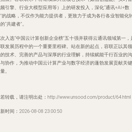
频引擎、行业大模型应用等）上的研发投入，深化“通讯+AI+数
据”的战略，不仅作为能力提供者，更致力于成为各行各业智能化
的“共建者”。
此次入选“中国云计算创新企业榜”五十强并获得云通讯领域第一，
容联发展历程中的一个重要里程碑。站在新的起点，容联正以其
先的技术、完善的产品与深厚的行业理解，持续赋能千行百业的
通与协作，为推动中国云计算产业与数字经济的蓬勃发展贡献关
力量。
若转载，请注明出处：http://www.unsood.com/product/64.html
新时间：2026-08-08 23:00:50