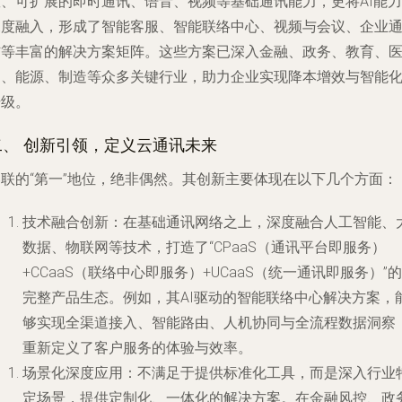
效、可扩展的即时通讯、语音、视频等基础通讯能力，更将AI能力
深度融入，形成了智能客服、智能联络中心、视频与会议、企业
信等丰富的解决方案矩阵。这些方案已深入金融、政务、教育、
疗、能源、制造等众多关键行业，助力企业实现降本增效与智能
升级。
二、 创新引领，定义云通讯未来
容联的“第一”地位，绝非偶然。其创新主要体现在以下几个方面：
技术融合创新
：在基础通讯网络之上，深度融合人工智能、
数据、物联网等技术，打造了“CPaaS（通讯平台即服务）
+CCaaS（联络中心即服务）+UCaaS（统一通讯即服务）”的
完整产品生态。例如，其AI驱动的智能联络中心解决方案，
够实现全渠道接入、智能路由、人机协同与全流程数据洞察
重新定义了客户服务的体验与效率。
场景化深度应用
：不满足于提供标准化工具，而是深入行业
定场景，提供定制化、一体化的解决方案。在金融风控、政