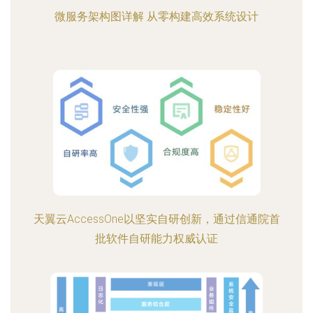
微服务架构图详解 从零构建高效系统设计
天翼云AccessOne以坚实自研创新，通过信通院首
批软件自研能力权威认证